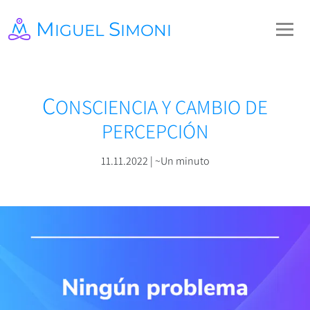
M
S
IGUEL
IMONI
C
ONSCIENCIA Y CAMBIO DE
PERCEPCIÓN
11.11.2022 | ~Un minuto