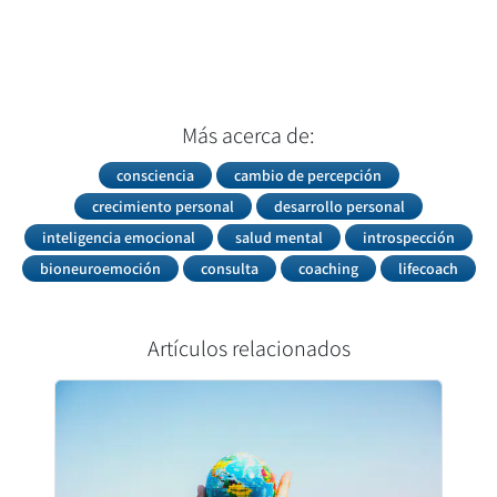
Más acerca de:
consciencia
cambio de percepción
crecimiento personal
desarrollo personal
inteligencia emocional
salud mental
introspección
bioneuroemoción
consulta
coaching
lifecoach
Artículos relacionados