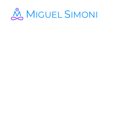
M
S
IGUEL
IMONI