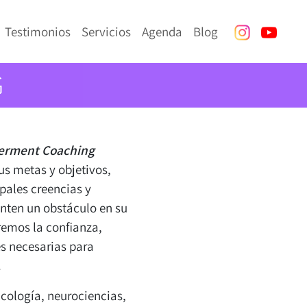
Testimonios
Servicios
Agenda
Blog
G
rment Coaching
us metas y objetivos,
ipales creencias y
nten un obstáculo en su
remos la confianza,
s necesarias para
.
icología, neurociencias,