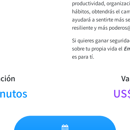
productividad, organizac
hábitos, obtendrás el cam
ayudará a sentirte más 
resiliente y más poderos@
Si quieres ganar segurid
sobre tu propia vida el
Em
es para tí.
ción
Va
nutos
US$