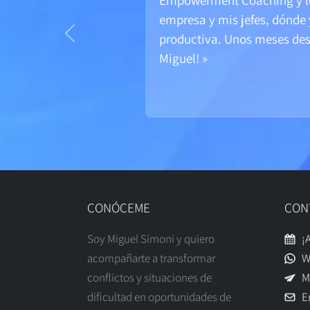
Empowerment Coaching y log
empresa y mis jefes, dónde
productiva. Unos meses des
Previo
Miguel! »
CONÓCEME
CON
Soy Miguel Simoni y quiero
¡A
acompañarte a transformar
Wh
conflictos y situaciones de
Me
dificultad en oportunidades de
Em