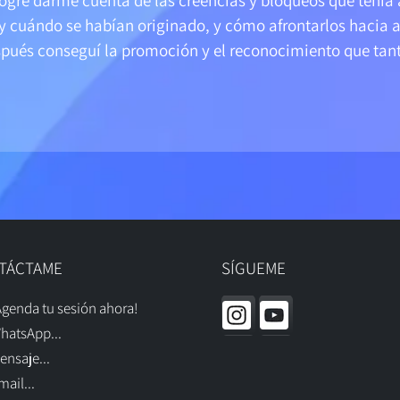
ré darme cuenta de las creencias y bloqueos que tenía a
 y cuándo se habían originado, y cómo afrontarlos hacia
pués conseguí la promoción y el reconocimiento que tant
TÁCTAME
SÍGUEME
genda tu sesión ahora!
atsApp...
nsaje...
ail...