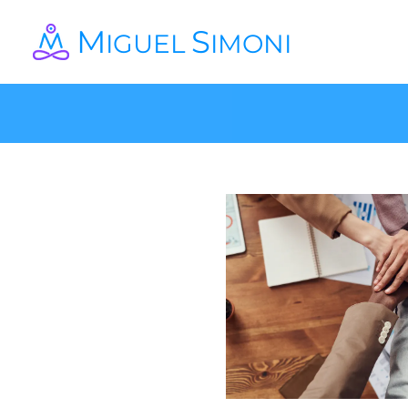
M
S
IGUEL
IMONI