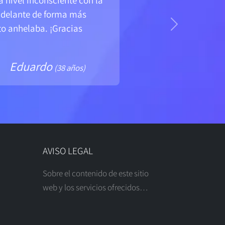
 nivel inconsciente con la
 adelante de forma más
o anhelaba. ¡Gracias
Siguiente
Eduardo
(38 años)
AVISO LEGAL
Sobre el contenido de este sitio
web y los servicios ofrecidos…