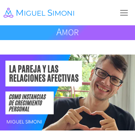
M
S
IGUEL
IMONI
A
MOR